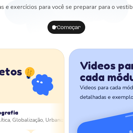
s e exercícios para você se preparar para o vestib
Começar
Videos pa
etos
cada mód
Videos para cada mód
detalhadas e exemplos
rafia
Ma
ca, Globalização, Urbanização, Meio Ambiente
Geomet