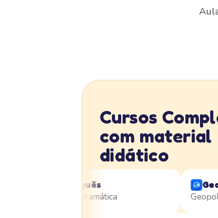
Aula
Cursos Compl
com material
didático
Português
Geog
Domine a gramática
Geopolíti