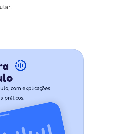
ular.
ra
ulo
ulo, com explicações
 práticos.
temática
ria, Funções, Probabilidade, Estatística e muito mais!