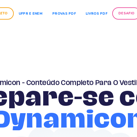
LETO
DESAFIO
UFPR E ENEM
PROVAS PDF
LIVROS PDF
micon - Conteúdo Completo Para O Vesti
epare-se 
Dynamico