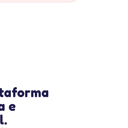
taforma
a e
l.