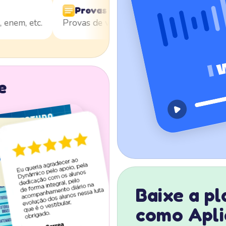
Provas Anos anteriores
s, enem, etc.
Provas de vestibulares, enem, etc.
e
Baixe a p
como Apli