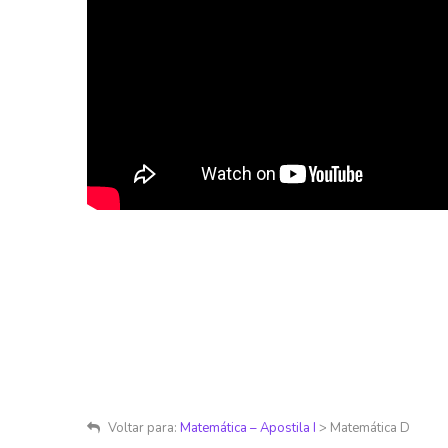
Voltar para:
Matemática – Apostila I
> Matemática D