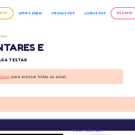
LETO
DESAFIO
UFPR E ENEM
PROVAS PDF
LIVROS PDF
ita)
TARES E
ARA TESTAR
curso
para acessar todas as aulas.
View Fullscreen