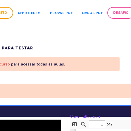
LETO
DESAFIO
UFPR E ENEM
PROVAS PDF
LIVROS PDF
S PARA TESTAR
curso
para acessar todas as aulas.
View Fullscreen