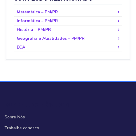
Matemática – PM/PR
Informática – PM/PR
História – PM/PR
Geografia e Atualidades – PM/PR
ECA
SOBRE O DYNÂMICON
Sobre Nós
Trabalhe conosco