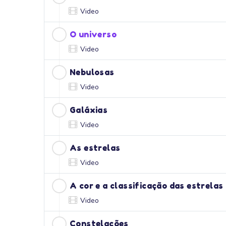
Video
O universo
Video
Nebulosas
Video
Galáxias
Video
As estrelas
Video
A cor e a classificação das estrelas
Video
Constelações