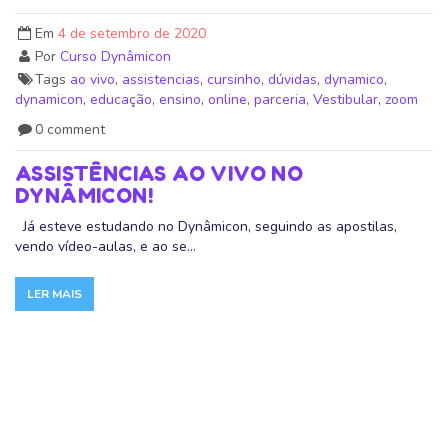
Em
4 de setembro de 2020
Por
Curso Dynâmicon
Tags
ao vivo
,
assistencias
,
cursinho
,
dúvidas
,
dynamico
,
dynamicon
,
educação
,
ensino
,
online
,
parceria
,
Vestibular
,
zoom
0 comment
ASSISTÊNCIAS AO VIVO NO
DYNÂMICON!
Já esteve estudando no Dynâmicon, seguindo as apostilas,
vendo vídeo-aulas, e ao se...
LER MAIS