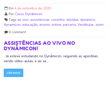
Em
4 de setembro de 2020
Por
Curso Dynâmicon
Tags
ao vivo
,
assistencias
,
cursinho
,
dúvidas
,
dynamico
,
dynamicon
,
educação
,
ensino
,
online
,
parceria
,
Vestibular
,
zoom
0 comment
ASSISTÊNCIAS AO VIVO NO
DYNÂMICON!
Já esteve estudando no Dynâmicon, seguindo as apostilas,
vendo vídeo-aulas, e ao se...
LER MAIS