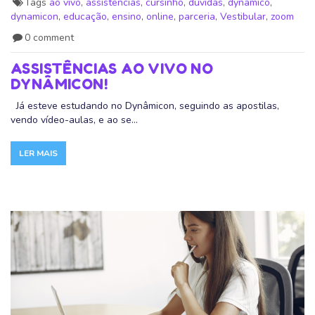
Tags
ao vivo
,
assistencias
,
cursinho
,
dúvidas
,
dynamico
,
dynamicon
,
educação
,
ensino
,
online
,
parceria
,
Vestibular
,
zoom
0 comment
ASSISTÊNCIAS AO VIVO NO
DYNÂMICON!
Já esteve estudando no Dynâmicon, seguindo as apostilas,
vendo vídeo-aulas, e ao se...
LER MAIS