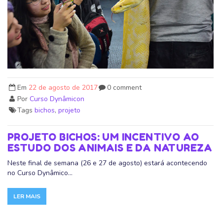
Em
22 de agosto de 2017
0 comment
Por
Curso Dynâmicon
Tags
bichos
,
projeto
PROJETO BICHOS: UM INCENTIVO AO
ESTUDO DOS ANIMAIS E DA NATUREZA
Neste final de semana (26 e 27 de agosto) estará acontecendo
no Curso Dynâmico...
LER MAIS