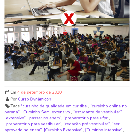
Em
4 de setembro de 2020
Por
Curso Dynâmicon
Tags
"cursinho de qualidade em curitiba”
,
“cursinho online no
paraná”
,
“Cursinho Semi extensivo”
,
“estudante de vestibular”
,
“extensivo”
,
“passar no enem”
,
“preparatório para ufpr”
,
“preparatório para vestibular”
,
“redação pré vestibular”
,
“ser
aprovado no enem”
,
[Cursinho Extensivo]
,
[Cursinho Intensivo]
,