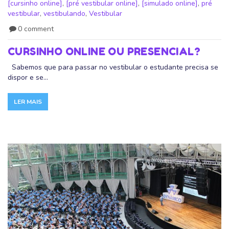
[cursinho online]
,
[pré vestibular online]
,
[simulado online]
,
pré
vestibular
,
vestibulando
,
Vestibular
0 comment
CURSINHO ONLINE OU PRESENCIAL?
Sabemos que para passar no vestibular o estudante precisa se
dispor e se...
LER MAIS